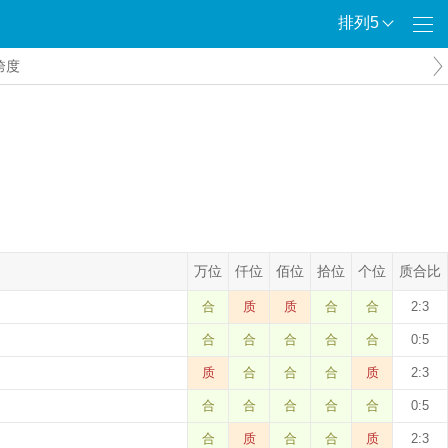
排列5
跨度
万位
仟位
佰位
拾位
个位
质合比
合
质
质
合
合
2:3
合
合
合
合
合
0:5
质
合
合
合
质
2:3
合
合
合
合
合
0:5
合
质
合
合
质
2:3