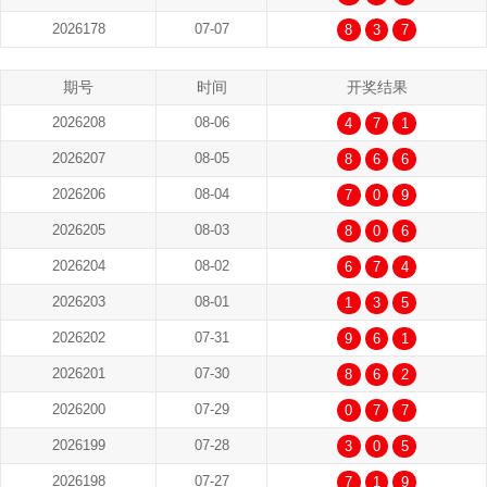
2026178
07-07
期号
时间
开奖结果
2026208
08-06
2026207
08-05
2026206
08-04
2026205
08-03
2026204
08-02
2026203
08-01
2026202
07-31
2026201
07-30
2026200
07-29
2026199
07-28
2026198
07-27