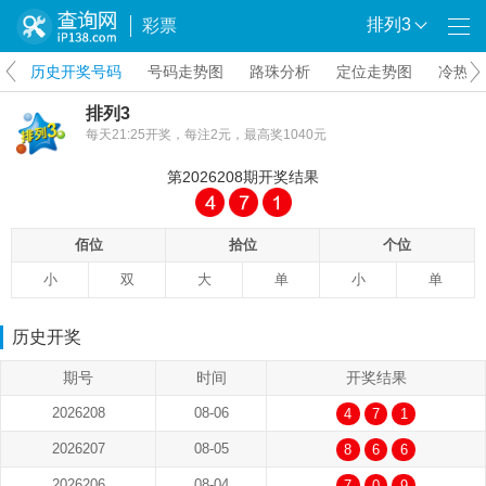
排列3
彩票
历史开奖号码
号码走势图
路珠分析
定位走势图
冷热分
排列3
每天21:25开奖，每注2元，最高奖1040元
第
2026208
期
开奖结果
佰位
拾位
个位
小
双
大
单
小
单
历史开奖
期号
时间
开奖结果
2026208
08-06
2026207
08-05
2026206
08-04