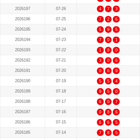
2026197
07-26
2026196
07-25
2026195
07-24
2026194
07-23
2026193
07-22
2026192
07-21
2026191
07-20
2026190
07-19
2026189
07-18
2026188
07-17
2026187
07-16
2026186
07-15
2026185
07-14