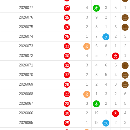
16
2026077
4
3
5
1
木
2026076
3
9
2
4
土
10
2026075
2
8
1
3
土
22
2026074
1
7
2
3
水
2026073
6
8
1
2
金
26
2026072
4
5
7
1
火
2026071
3
4
6
5
土
22
2026070
2
3
5
4
土
15
2026069
1
2
4
3
土
2026068
1
3
2
6
金
21
2026067
3
2
1
5
木
2026066
2
19
1
4
火
12
2026065
1
18
2
3
水