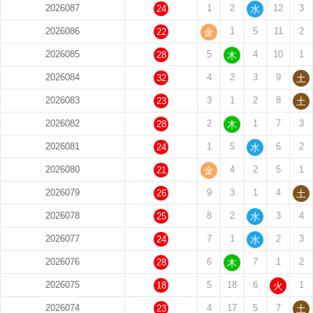
2026087
1
2
12
3
水
11
2026086
1
5
11
2
金
16
2026085
5
4
10
1
木
2026084
4
2
3
9
土
13
2026083
3
1
2
8
土
2026082
2
1
7
3
木
11
2026081
1
5
6
2
水
13
2026080
4
2
5
1
金
2026079
9
3
1
4
土
15
2026078
8
2
3
4
水
2026077
7
1
2
3
水
15
2026076
6
7
1
2
木
12
2026075
5
18
6
1
火
2026074
4
17
5
7
土