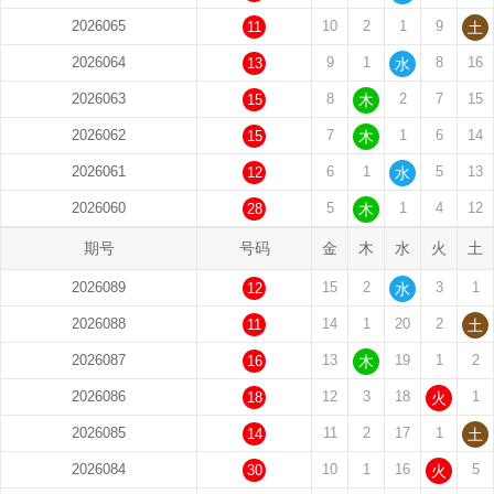
2026065
10
2
1
9
土
10
2026064
9
1
8
16
水
22
2026063
8
2
7
15
木
2026062
7
1
6
14
木
2026061
6
1
5
13
水
2026060
5
1
4
12
木
7
期号
号码
金
木
水
火
土
2026089
15
2
3
1
水
9
2026088
14
1
20
2
土
10
2026087
13
19
1
2
木
2026086
12
3
18
1
火
11
2026085
11
2
17
1
土
2026084
10
1
16
5
火
4