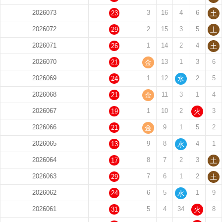
28
2026073
3
16
4
6
土
2026072
2
15
3
5
土
2026071
1
14
2
4
土
2026070
13
1
3
6
金
12
2026069
1
12
2
5
水
11
2026068
11
3
1
4
金
2026067
1
10
2
3
火
16
2026066
9
1
5
2
金
2026065
9
8
4
1
水
18
2026064
8
7
2
3
土
14
2026063
7
6
1
2
土
2026062
6
5
1
9
水
30
2026061
5
4
34
8
火