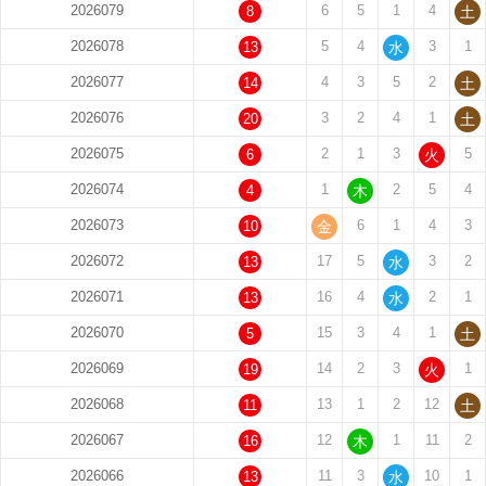
2026079
6
5
1
4
土
12
2026078
5
4
3
1
水
2026077
4
3
5
2
土
3
2026076
3
2
4
1
土
2026075
2
1
3
5
火
6
2026074
1
2
5
4
木
10
2026073
6
1
4
3
金
2026072
17
5
3
2
水
4
2026071
16
4
2
1
水
2026070
15
3
4
1
土
3
2026069
14
2
3
1
火
3
2026068
13
1
2
12
土
2026067
12
1
11
2
木
7
2026066
11
3
10
1
水