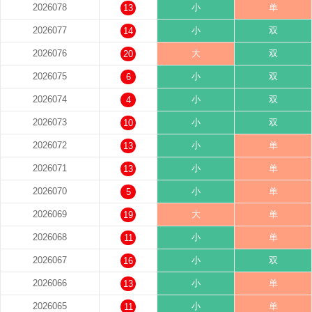
2026078
小
单
3
2026077
小
双
2026076
大
双
6
2026075
小
双
2026074
小
双
10
2026073
小
双
4
2026072
小
单
2026071
小
单
3
2026070
小
单
2026069
大
单
3
2026068
小
单
7
2026067
小
双
2026066
小
单
10
2026065
小
单