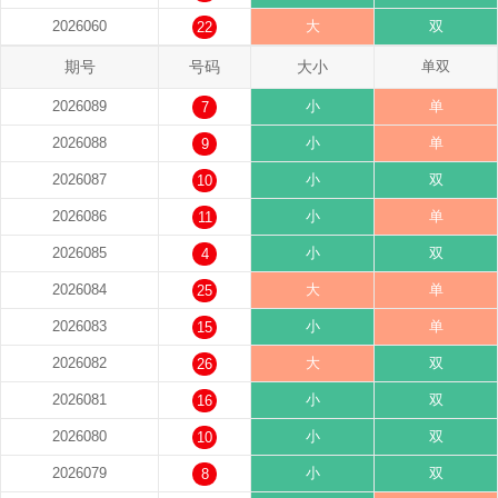
4
2026060
大
双
15
期号
号码
大小
单双
2026089
小
单
1
2026088
小
单
1
2026087
小
双
2026086
小
单
4
2026085
小
双
2026084
大
单
1
2026083
小
单
5
2026082
大
双
2026081
小
双
4
2026080
小
双
2026079
小
双
12