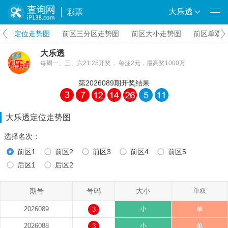
大乐透
彩票
析
定位走势图
前区三分区走势图
前区大小走势图
前区单双
大乐透
每周一、三、六21:25开奖， 每注2元，最高奖1000万
第
2026089
期
开奖结果
大乐透定位走势图
选择名次：
前区1
前区2
前区3
前区4
前区5
后区1
后区2
期号
号码
大小
单双
2026089
小
单
2026088
小
单