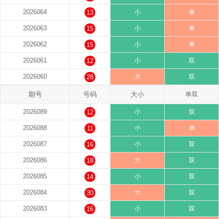
2026064
小
单
22
2026063
小
单
2026062
小
单
2026061
小
双
7
2026060
大
双
期号
号码
大小
单双
9
2026089
小
双
2026088
小
单
10
2026087
小
双
11
2026086
大
双
2026085
小
双
4
2026084
大
双
2026083
小
双
25