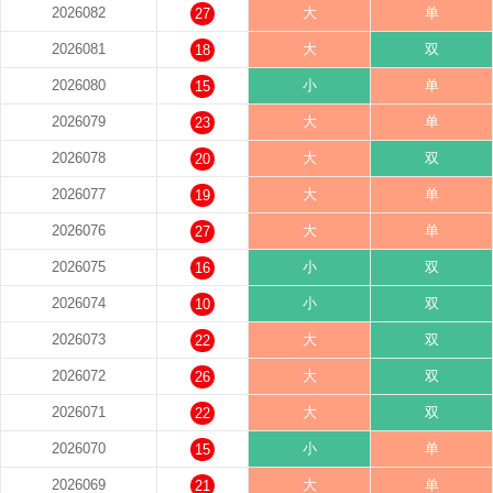
2026082
大
单
15
2026081
大
双
2026080
小
单
26
2026079
大
单
2026078
大
双
16
2026077
大
单
10
2026076
大
单
2026075
小
双
8
2026074
小
双
2026073
大
双
13
2026072
大
双
14
2026071
大
双
2026070
小
单
20
2026069
大
单