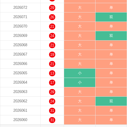
2026072
大
单
2026071
大
双
12
2026070
大
单
2026069
大
双
11
2026068
大
单
16
2026067
大
单
2026066
大
单
18
2026065
小
单
2026064
小
单
14
2026063
大
单
30
2026062
大
双
2026061
大
单
16
2026060
大
单