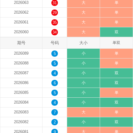
19
2026063
大
单
2026062
大
单
12
2026061
大
单
2026060
大
双
15
期号
号码
大小
单双
20
2026089
小
单
2026088
小
单
20
2026087
小
双
26
2026086
小
双
2026085
小
单
30
2026084
小
双
2026083
大
单
2026082
小
双
2026081
大
单