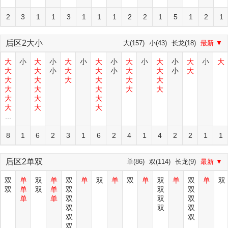
2
3
1
1
3
1
1
1
2
2
1
5
1
2
1
后区2大小
大(157)
小(43)
长龙(18)
最新 ▼
大
小
大
小
大
小
大
小
大
小
大
小
大
小
大
大
大
小
大
大
小
大
大
小
大
大
大
大
大
大
大
大
大
大
大
大
大
大
大
大
大
大
...
8
1
6
2
3
1
6
2
4
1
4
2
2
1
1
后区2单双
单(86)
双(114)
长龙(9)
最新 ▼
双
单
双
单
双
单
双
单
双
单
双
单
双
单
双
双
单
双
单
双
双
双
单
单
双
双
双
双
双
双
双
双
双