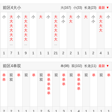
前区4大小
大(167)
小(33)
长龙(23)
最新 ▼
小
大
小
大
小
大
小
大
小
大
小
大
小
大
小
大
大
大
小
大
小
大
大
大
大
大
大
大
大
大
大
大
大
大
大
大
...
...
...
1
7
1
9
1
1
1
21
2
2
1
1
2
4
1
前区4单双
单(98)
双(102)
长龙(11)
最新 ▼
单
双
单
双
单
双
单
双
单
双
单
双
单
双
单
单
双
双
单
单
单
单
单
单
单
单
单
2
2
1
1
1
2
5
1
3
1
4
1
1
1
1