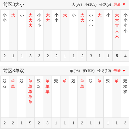
前区3大小
大(97)
小(103)
长龙(5)
最新 ▼
小
大
小
大
小
大
小
大
小
大
小
大
小
大
小
小
大
小
大
小
大
小
大
小
大
小
小
大
小
大
小
大
2
1
1
3
3
2
2
1
1
2
3
1
1
5
4
前区3单双
单(95)
双(105)
长龙(10)
最新 ▼
双
单
双
单
双
单
双
单
双
单
双
单
双
单
双
双
单
单
双
单
单
双
单
单
双
单
单
2
2
1
5
2
3
1
1
1
2
1
1
1
1
3