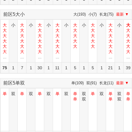
前区5大小
大(193)
小(7)
长龙(75)
最新 ▼
大
小
大
小
大
小
大
小
大
小
大
小
大
小
大
大
大
大
大
大
大
大
大
大
大
大
大
大
大
大
大
大
大
大
大
大
大
大
大
大
大
大
大
大
大
大
大
大
大
大
大
大
大
...
...
...
...
...
...
75
1
7
1
30
1
11
1
5
1
5
1
21
1
39
前区5单双
单(109)
双(91)
长龙(11)
最新 ▼
单
双
单
双
单
双
单
双
单
双
单
双
单
双
单
单
双
单
双
单