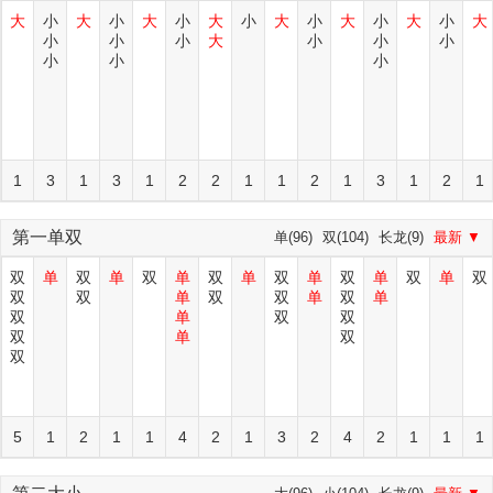
大
小
大
小
大
小
大
小
大
小
大
小
大
小
大
小
小
小
大
小
小
小
小
小
小
1
3
1
3
1
2
2
1
1
2
1
3
1
2
1
第一单双
单(96)
双(104)
长龙(9)
最新 ▼
双
单
双
单
双
单
双
单
双
单
双
单
双
单
双
双
双
单
双
双
单
双
单
双
单
双
双
双
单
双
双
5
1
2
1
1
4
2
1
3
2
4
2
1
1
1