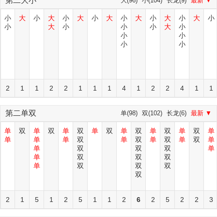
第二大小
大(96)
小(104)
长龙(9)
最新 ▼
小
大
小
大
小
大
小
大
小
大
小
大
小
大
小
小
大
小
小
小
大
小
小
小
小
小
2
1
1
2
2
1
1
1
4
1
2
2
4
1
1
第二单双
单(98)
双(102)
长龙(6)
最新 ▼
单
双
单
双
单
双
单
双
单
双
单
双
单
双
单
单
单
单
双
单
双
单
双
单
双
单
单
双
双
双
单
单
双
双
双
单
双
双
双
双
2
1
5
1
2
5
1
1
2
6
2
5
2
2
3