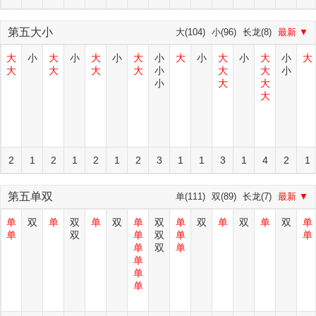
第五大小
大(104)
小(96)
长龙(8)
最新 ▼
大
小
大
小
大
小
大
小
大
小
大
小
大
小
大
大
大
大
大
小
大
大
小
小
大
大
大
2
1
2
1
2
1
2
3
1
1
3
1
4
2
1
第五单双
单(111)
双(89)
长龙(7)
最新 ▼
单
双
单
双
单
双
单
双
单
双
单
双
单
双
单
单
双
单
双
单
单
单
双
单
单
单
单