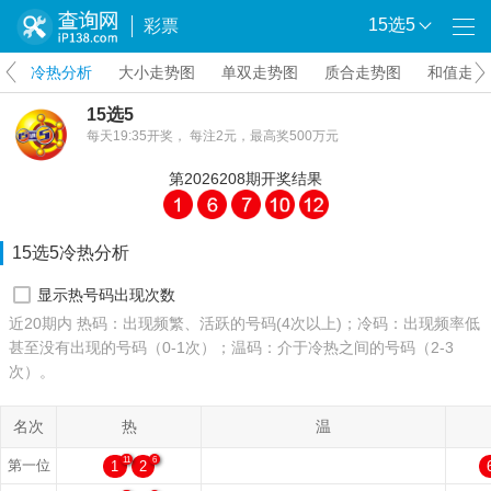
15选5
彩票
图
冷热分析
大小走势图
单双走势图
质合走势图
和值走势
15选5
每天19:35开奖， 每注2元，最高奖500万元
第
2026208
期
开奖结果
15选5冷热分析
显示热号码出现次数
近20期内 热码：出现频繁、活跃的号码(4次以上)；冷码：出现频率低
甚至没有出现的号码（0-1次）；温码：介于冷热之间的号码（2-3
次）。
名次
热
温
第一位